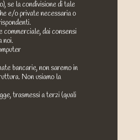
o), se la condivisione di tale
che e/o private necessaria o
rispondenti.
ne commerciale, dai consensi
 noi.
computer
dinate bancarie, non saremo in
truttura. Non usiamo la
egge, trasmessi a terzi (quali