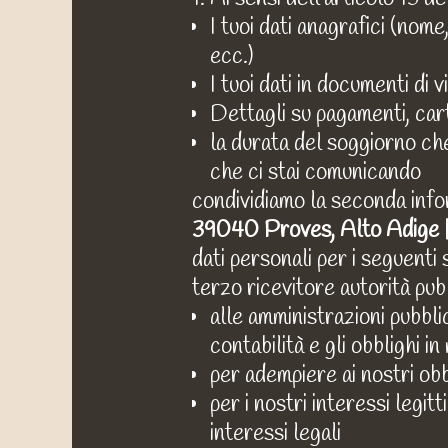
I tuoi dati anagrafici (nome
ecc.)
I tuoi dati in documenti di 
Dettagli su pagamenti, cart
la durata del soggiorno che
che ci stai comunicando
condividiamo la seconda inf
39040 Proves, Alto Adige | 
dati personali per i seguenti
terzo ricevitore autorità pubb
alle amministrazioni pubblic
contabilità e gli obblighi 
per adempiere ai nostri obb
per i nostri interessi legit
interessi legali