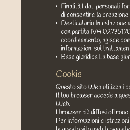
Finalità I dati personali 
di consentire la creazione e
Destinatario In relazione a
con partita IVA 02735170215
coordinamento, agisce com
informazioni sul trattamento
Base giuridica La base giur
Cookie
Questo sito Web utilizza i co
Il tuo browser accede a questi
Web.
I browser più diffusi offrono
Per informazioni e istruzioni
In questo sito web troverete