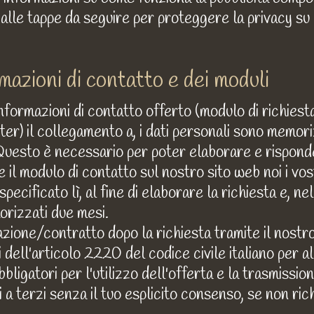
 alle tappe da seguire per proteggere la privacy su 
mazioni di contatto e dei moduli
formazioni di contatto offerto (modulo di richiesta,
etter) il collegamento a, i dati personali sono memo
. Questo è necessario per poter elaborare e risponde
te il modulo di contatto sul nostro sito web noi i vos
pecificato lì, al fine di elaborare la richiesta e, n
orizzati due mesi.
zione/contratto dopo la richiesta tramite il nost
i dell'articolo 2220 del codice civile italiano per 
bligatori per l'utilizzo dell'offerta e la trasmissi
 a terzi senza il tuo esplicito consenso, se non ric