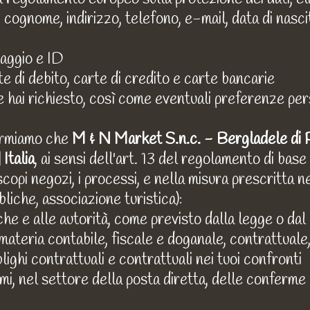
, cognome, indirizzo, telefono, e-mail, data di nascit
viaggio e ID
e di debito, carte di credito e carte bancarie
 hai richiesto, così come eventuali preferenze per
ormiamo che
M & N Market S.n.c. - Bergladele di 
Italia
, ai sensi dell'art. 13 del regolamento di base 
 scopi negozi, i processi, e nella misura prescritta 
liche, associazione turistica):
he e alle autorità, come previsto dalla legge o dal c
in materia contabile, fiscale e doganale, contrattual
lighi contrattuali e contrattuali nei tuoi confronti
timi, nel settore della posta diretta, delle conferme 