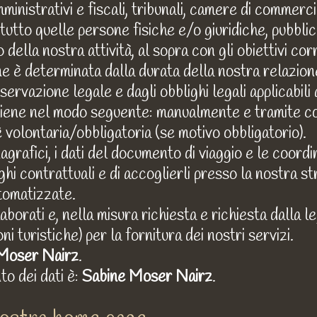
amministrativi e fiscali, tribunali, camere di commerci
tutto quelle persone fisiche e/o giuridiche, pubbli
della nostra attività, al sopra con gli obiettivi cor
e è determinata dalla durata della nostra relazio
rvazione legale e dagli obblighi legali applicabili a
avviene nel modo seguente: manualmente e tramite 
è volontaria/obbligatoria (se motivo obbligatorio).
 anagrafici, i dati del documento di viaggio e le coor
ghi contrattuali e di accoglierli presso la nostra s
utomatizzate.
laborati e, nella misura richiesta e richiesta dalla l
ni turistiche) per la fornitura dei nostri servizi.
Moser Nairz
.
to dei dati è:
Sabine Moser Nairz
.